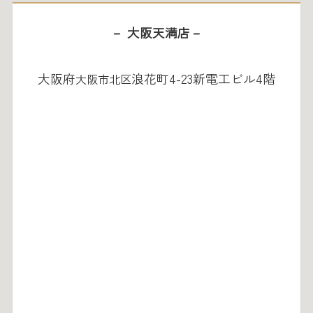
－
大阪天満店－
大阪府
浪花町4-23新電工ビル4階
大阪市北区